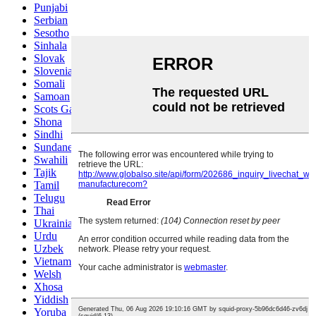
Punjabi
Serbian
Sesotho
Sinhala
Slovak
Slovenian
Somali
Samoan
Scots Gaelic
Shona
Sindhi
Sundanese
Swahili
Tajik
Tamil
Telugu
Thai
Ukrainian
Urdu
Uzbek
Vietnamese
Welsh
Xhosa
Yiddish
Yoruba