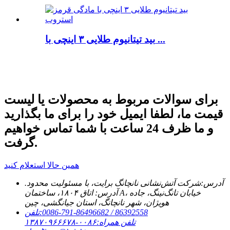
بید تیتانیوم طلایی ۳ اینچی با ...
برای سوالات مربوط به محصولات یا لیست
قیمت ما، لطفا ایمیل خود را برای ما بگذارید
و ما ظرف 24 ساعت با شما تماس خواهیم
گرفت.
همین حالا استعلام کنید
آدرس:
شرکت آتش‌نشانی نانچانگ برایت، با مسئولیت محدود.
آدرس: اتاق ۱۸۰۴، ساختمان A، خیابان تانگ‌نینگ، جاده
هویژان، شهر نانچانگ، استان جیانگشی، چین
‎0086-791-86496682 / 86392558‎
تلفن:
تلفن همراه:
۰۰۸۶-۱۳۸۷۰۹۶۶۶۷۸