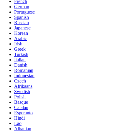
French
German
Portuguese
Spanish
Russian
Japanese
Korean
Arabic
Irish
Greek
Turkish
Italian
Danish
Romanian
Indonesian
Czech
Afrikaans
Swedish
Polish
Basque
Catalan
Esperanto
Hindi
Lao
Albanian