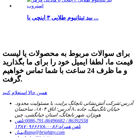
بید تیتانیوم طلایی ۳ اینچی با ...
برای سوالات مربوط به محصولات یا لیست
قیمت ما، لطفا ایمیل خود را برای ما بگذارید
و ما ظرف 24 ساعت با شما تماس خواهیم
گرفت.
همین حالا استعلام کنید
آدرس:
شرکت آتش‌نشانی نانچانگ برایت، با مسئولیت محدود.
آدرس: اتاق ۱۸۰۴، ساختمان A، خیابان تانگ‌نینگ، جاده
هویژان، شهر نانچانگ، استان جیانگشی، چین
‎0086-791-86496682 / 86392558‎
تلفن:
تلفن همراه:
۰۰۸۶-۱۳۸۷۰۹۶۶۶۷۸
liang@brightpy.com
ایمیل