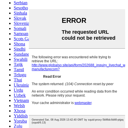
Serbian
Sesotho
Sinhala
Slovak
Slovenian
Somali
Samoan
Scots Gaelic
Shona
Sindhi
Sundanese
Swahili
Tajik
Tamil
Telugu
Thai
Ukrainian
Urdu
Uzbek
Vietnamese
Welsh
Xhosa
Yiddish
Yoruba
Zulu