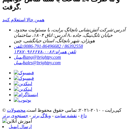
گرفت.
همین حالا استعلام کنید
آدرس:
شرکت آتش‌نشانی نانچانگ برایت، با مسئولیت محدود.
آدرس: اتاق ۱۸۰۴، ساختمان A، خیابان تانگ‌نینگ، جاده
هویژان، شهر نانچانگ، استان جیانگشی، چین
‎0086-791-86496682 / 86392558‎
تلفن:
تلفن همراه:
۰۰۸۶-۱۳۸۷۰۹۶۶۶۷۸
liang@brightpy.com
ایمیل
sales@brightpy.com
ایمیل
© کپی‌رایت - ۲۰۱۰-۲۰۲۱: تمامی حقوق محفوظ است.
محصولات
داغ
-
نقشه سایت
-
وبلاگ برتر
-
جستجوی برتر
ارسال ایمیل