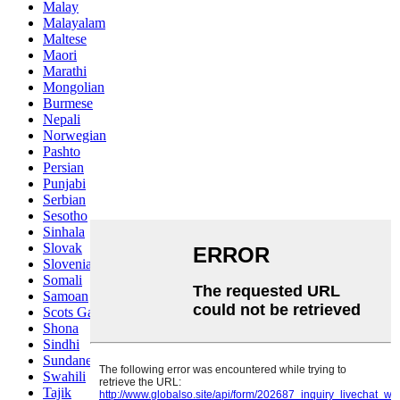
Malay
Malayalam
Maltese
Maori
Marathi
Mongolian
Burmese
Nepali
Norwegian
Pashto
Persian
Punjabi
Serbian
Sesotho
Sinhala
Slovak
Slovenian
Somali
Samoan
Scots Gaelic
Shona
Sindhi
Sundanese
Swahili
Tajik