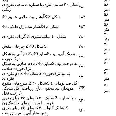
۵۸
ماهی نقره‌ای Z شکل ۴۰ سانتی‌متری با ستاره
۴۸۰
متر
رنگی
۵۸
۶۸۴
آبشار بید طلایی عمیق 40S Z شکل
متر
۵۸
۶۸۴
آبشار بید بارق طلایی 40S Z شکل
متر
۷۰
۷۸۰
گرداب نقره‌ای Z شکل ۴۰ سانتی‌متری
متر
۷۰
۷۸۰
چرخان بنفش Z شکل 40S
متر
۷۰
دم آبی به شکل Z، سایز 40S، به رنگ آبی، بید
۷۸۰
متر
ترک‌خورده
۷۰
دم طلایی به شکل Z، سایز 40S، به درخت بید
۷۸۰
متر
ترک‌خورده طلایی
۷۰
دم نقره‌ای Z شکل 40S به بید ترک‌خورده
۷۸۰
متر
نقره‌ای
طرح‌های متنوع Z شکل ۴۰S (گل صد تومانی،
۷۰
799
موج‌دار، بید مجنون، تاج زربافت، گل میخک،
متر
درخت نخل)
شلیک ۴۰ ثانیه‌ای ۲۵ میلی‌متری Z – دنباله‌دار
۸۲۰
قرمز با مین نقره‌ای چشمک‌زن
شلیک گلوله ۴۰ ثانیه‌ای ۲۵ میلی‌متری Z -
۹۴۰
دنباله‌دار آبی با مین زربفت