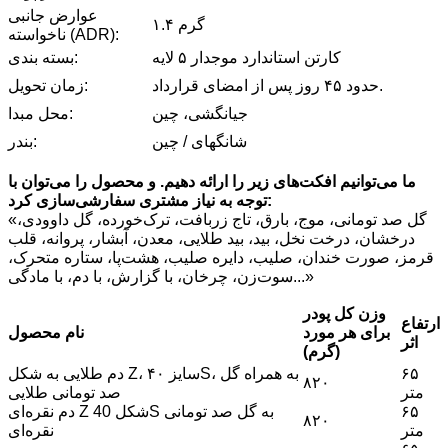
عوارض جانبی
۱.۴ گرم
ناخواسته (ADR):
کارتن استاندارد موجدار ۵ لایه
بسته بندی:
حدود ۴۵ روز پس از امضای قرارداد.
زمان تحویل:
جیانگشی، چین
محل مبدا:
شانگهای / چین
بندر:
ما می‌توانیم افکت‌های زیر را ارائه دهیم. و محصول را می‌توان با
توجه به نیاز مشتری سفارشی‌سازی کرد:
«گل صد تومانی، موج، بارق، تاج زربافت، ترک‌خورده، گل داوودی،
درخشان، درخت نخل، بید، بید طلایی، معدن، آبشار، پروانه، قلب
قرمز، صورت خندان، صلیب، دایره صلیب، هشت‌پا، ستاره متحرک،
سوت‌زن، چرخان، با گزارش، با دم، با مادگی...»
وزن کل پودر
ارتفاع
برای هر مورد
نام محصول
اثر
(گرم)
۶۵
دم طلایی به شکل Z، سایز ۴۰S، به همراه گل
۸۲۰
متر
صد تومانی طلایی
۶۵
دم نقره‌ای Z شکل 40S به گل صد تومانی
۸۲۰
متر
نقره‌ای