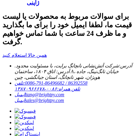
ژاپنی
برای سوالات مربوط به محصولات یا لیست
قیمت ما، لطفا ایمیل خود را برای ما بگذارید
و ما ظرف 24 ساعت با شما تماس خواهیم
گرفت.
همین حالا استعلام کنید
آدرس:
شرکت آتش‌نشانی نانچانگ برایت، با مسئولیت محدود.
آدرس: اتاق ۱۸۰۴، ساختمان A، خیابان تانگ‌نینگ، جاده
هویژان، شهر نانچانگ، استان جیانگشی، چین
‎0086-791-86496682 / 86392558‎
تلفن:
تلفن همراه:
۰۰۸۶-۱۳۸۷۰۹۶۶۶۷۸
liang@brightpy.com
ایمیل
sales@brightpy.com
ایمیل