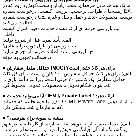
ما یک تیم خدماتی حرفه‌ای، متحد، پایدار و سخت‌کوش داریم که در
زمینه‌های طراحی برچسب، بررسی کیفیت، درخواست شماره EX،
درخواست شماره CE، توسعه محصولات جدید و حمل و نقل و غیره
فعالیت می‌کنند.
تیم بازرسی حرفه ای ارائه دهنده خدمات دقیق کنترل کیفیت
داخلی:
الف. تأیید نمونه قبل از شروع تولید؛
ب. بازرسی در طول دوره تولید عادی؛
ج. بازرسی و ثبت اطلاعات پس از اجرای تولید؛
د. ضمانت تحویل به موقع
● حداقل مقدار سفارش (MOQ) برای هر کالا چقدر است؟
الف) برای هر کالا، حداقل سفارش ۱۰۰ کارتن است. برای کل کالا،
حداقل سفارش یک کانتینر ۲۰ فوتی است. زیرا مواد آتش‌بازی را
نمی‌توان هنگام تحویل با محصولات عمومی مخلوط کرد.
● آیا می‌توانید خدمات OEM یا Private Label ارائه دهید؟
الف) ما خوشحالیم که خدمات OEM یا Private Label را ارائه دهیم
که به نیازهای شما بستگی دارد.
● میشه یه نمونه برام بفرستی؟
الف) خدمات نمونه ارائه خواهد شد. به بازدید از کارخانه ما در شهر
پینگشیانگ، استان جیانگشی خوش آمدید. و ما نمونه‌ها را در شب
برای شما ترتیب خواهیم داد، بنابراین می‌توانید اثر و کیفیت ما را