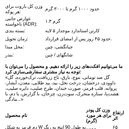
وزن کل باروت برای
حدود ۱۰۰۰ گرم تا ۳۰۰۰ گرم
هر پوکه:
عوارض جانبی
۱.۳ گرم
ناخواسته (ADR):
کارتن استاندارد موجدار ۵ لایه
بسته بندی:
حدود ۴۵ روز پس از امضای قرارداد.
زمان تحویل:
جیانگشی، چین
محل مبدا:
شانگهای / چین
بندر:
ما می‌توانیم افکت‌های زیر را ارائه دهیم. و محصول را می‌توان با
توجه به نیاز مشتری سفارشی‌سازی کرد:
«گل صد تومانی، موج، بارق، تاج زربافت، ترک‌خورده، گل
داوودی، درخشان، درخت نخل، بید، بید طلایی، معدن، آبشار،
پروانه، قلب قرمز، صورت خندان، طرح صلیب، دایره صلیب،
هشت‌پا، ستاره متحرک، سوت‌زن، چرخان، با گزارش، با دم، با
مادگی...»
وزن کل پودر
ارتفاع
برای هر مورد
نام محصول
اثر
(گرم)
۶۵
دم قرمز به شکل W به طول 90 اینچ به رنگ