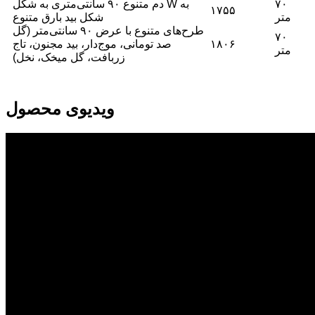
۷۰
دم متنوع ۹۰ سانتی‌متری به شکل W به
۱۷۵۵
متر
شکل بید بارق متنوع
طرح‌های متنوع با عرض ۹۰ سانتی‌متر (گل
۷۰
۱۸۰۶
صد تومانی، موج‌دار، بید مجنون، تاج
متر
زربافت، گل میخک، نخل)
ویدیوی محصول