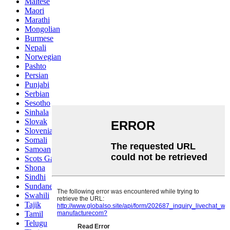
Maltese
Maori
Marathi
Mongolian
Burmese
Nepali
Norwegian
Pashto
Persian
Punjabi
Serbian
Sesotho
Sinhala
Slovak
Slovenian
Somali
Samoan
Scots Gaelic
Shona
Sindhi
Sundanese
Swahili
Tajik
Tamil
Telugu