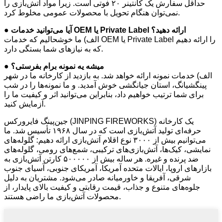
حداقل سفارش یک کانتینر ۲۰ فوتی است. زیرا مواد آتش‌بازی را
نمی‌توان هنگام تحویل با محصولات عمومی مخلوط کرد.
● آیا می‌توانید خدمات OEM یا Private Label ارائه دهید؟
الف) ما خوشحالیم که خدمات OEM یا Private Label را ارائه دهیم
که به نیازهای شما بستگی دارد.
● میشه یه نمونه برام بفرستی؟
الف) خدمات نمونه ارائه خواهد شد. به بازدید از کارخانه ما در شهر
پینگشیانگ، استان جیانگشی خوش آمدید. و ما نمونه‌ها را در شب
برای شما ترتیب خواهیم داد، بنابراین می‌توانید اثر و کیفیت ما را
آزمایش کنید.
جین‌پینگ فایرورکس (JINPING FIREWORKS) یک کارخانه
حرفه‌ای تولید آتش‌بازی است که در سال ۱۹۶۸ تأسیس شد. ما
می‌توانیم بیش از ۳۰۰۰ نوع اقلام آتش‌بازی ارائه دهیم: گلوله‌های
نمایشی، کیک‌ها، آتش‌بازی‌های ترکیبی، شمع‌های رومی، گلوله‌های
ضد پرنده و غیره. هر ساله بیش از ۵۰۰۰۰۰ کارتن آتش‌بازی به
بازارهای اروپا، ایالات متحده آمریکا، آمریکای جنوبی، آسیای جنوب
شرقی، آفریقا و خاورمیانه صادر می‌شود. مشتریان به دلیل
جلوه‌های متنوع و جذاب، قیمت رقابتی و کیفیت بالای پایدار، از
محصولات آتش‌بازی ما راضی هستند.