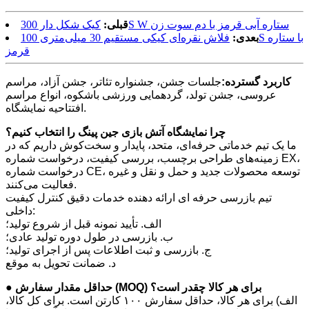
کیک شکل دار 300S W ستاره آبی قرمز با دم سوت زن
قبلی:
بعدی:
فلاش نقره‌ای کیکی مستقیم 30 میلی‌متری 100S با ستاره
قرمز
کاربرد گسترده:
جلسات جشن، جشنواره تئاتر، جشن آزاد، مراسم
عروسی، جشن تولد، گردهمایی ورزشی باشکوه، انواع مراسم
افتتاحیه نمایشگاه.
چرا نمایشگاه آتش بازی جین پینگ را انتخاب کنیم؟
ما یک تیم خدماتی حرفه‌ای، متحد، پایدار و سخت‌کوش داریم که در
زمینه‌های طراحی برچسب، بررسی کیفیت، درخواست شماره EX،
درخواست شماره CE، توسعه محصولات جدید و حمل و نقل و غیره
فعالیت می‌کنند.
تیم بازرسی حرفه ای ارائه دهنده خدمات دقیق کنترل کیفیت
داخلی:
الف. تأیید نمونه قبل از شروع تولید؛
ب. بازرسی در طول دوره تولید عادی؛
ج. بازرسی و ثبت اطلاعات پس از اجرای تولید؛
د. ضمانت تحویل به موقع
● حداقل مقدار سفارش (MOQ) برای هر کالا چقدر است؟
الف) برای هر کالا، حداقل سفارش ۱۰۰ کارتن است. برای کل کالا،