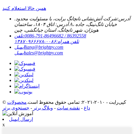
همین حالا استعلام کنید
آدرس:
شرکت آتش‌نشانی نانچانگ برایت، با مسئولیت محدود.
آدرس: اتاق ۱۸۰۴، ساختمان A، خیابان تانگ‌نینگ، جاده
هویژان، شهر نانچانگ، استان جیانگشی، چین
‎0086-791-86496682 / 86392558‎
تلفن:
تلفن همراه:
۰۰۸۶-۱۳۸۷۰۹۶۶۶۷۸
liang@brightpy.com
ایمیل
sales@brightpy.com
ایمیل
© کپی‌رایت - ۲۰۱۰-۲۰۲۱: تمامی حقوق محفوظ است.
محصولات
داغ
-
نقشه سایت
-
وبلاگ برتر
-
جستجوی برتر
ارسال ایمیل
x