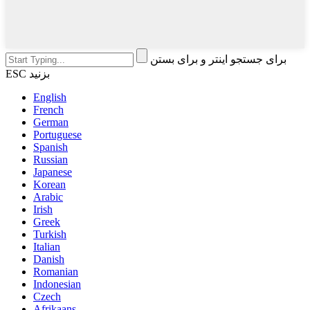
برای جستجو اینتر و برای بستن
ESC بزنید
English
French
German
Portuguese
Spanish
Russian
Japanese
Korean
Arabic
Irish
Greek
Turkish
Italian
Danish
Romanian
Indonesian
Czech
Afrikaans