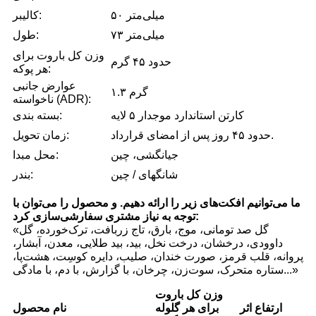
۵۰ میلی‌متر
کالیبر:
۷۳ میلی‌متر
طول:
وزن کل باروت برای
حدود ۴۵ گرم
هر پوکه:
عوارض جانبی
۱.۳ گرم
ناخواسته (ADR):
کارتن استاندارد موجدار ۵ لایه
بسته بندی:
حدود ۴۵ روز پس از امضای قرارداد.
زمان تحویل:
جیانگشی، چین
محل مبدا:
شانگهای / چین
بندر:
ما می‌توانیم افکت‌های زیر را ارائه دهیم. و محصول را می‌توان با
توجه به نیاز مشتری سفارشی‌سازی کرد:
«گل صد تومانی، موج، بارق، تاج زربافت، ترک‌خورده، گل
داوودی، درخشان، درخت نخل، بید، بید طلایی، معدن، آبشار،
پروانه، قلب قرمز، صورت خندان، صلیب، دایره کوسِت، هشت‌پا،
ستاره متحرک، سوت‌زن، چرخان، با گزارش، با دم، با مادگی...»
وزن کل باروت
ارتفاع اثر
برای هر گلوله
نام محصول