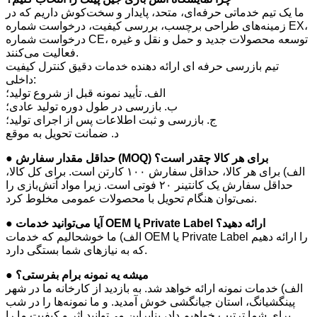
ما یک تیم خدماتی حرفه‌ای، متحد، پایدار و سخت‌کوش داریم که در
زمینه‌های طراحی برچسب، بررسی کیفیت، درخواست شماره EX،
درخواست شماره CE، توسعه محصولات جدید و حمل و نقل و غیره
فعالیت می‌کنند.
تیم بازرسی حرفه ای ارائه دهنده خدمات دقیق کنترل کیفیت
داخلی:
الف. تأیید نمونه قبل از شروع تولید؛
ب. بازرسی در طول دوره تولید عادی؛
ج. بازرسی و ثبت اطلاعات پس از اجرای تولید؛
د. ضمانت تحویل به موقع
● حداقل مقدار سفارش (MOQ) برای هر کالا چقدر است؟
الف) برای هر کالا، حداقل سفارش ۱۰۰ کارتن است. برای کل کالا،
حداقل سفارش یک کانتینر ۲۰ فوتی است. زیرا مواد آتش‌بازی را
نمی‌توان هنگام تحویل با محصولات عمومی مخلوط کرد.
● آیا می‌توانید خدمات OEM یا Private Label ارائه دهید؟
الف) ما خوشحالیم که خدمات OEM یا Private Label را ارائه دهیم
که به نیازهای شما بستگی دارد.
● میشه یه نمونه برام بفرستی؟
الف) خدمات نمونه ارائه خواهد شد. به بازدید از کارخانه ما در شهر
پینگشیانگ، استان جیانگشی خوش آمدید. و ما نمونه‌ها را در شب
برای شما ترتیب خواهیم داد، بنابراین می‌توانید اثر و کیفیت ما را