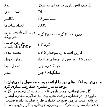
کیک آتش بازی حرفه ای به شکل Z
نوع:
F4
دسته بندی:
20 میلی‌متر
کالیبر:
300S
تعداد شات‌ها:
وزن کل باروت برای
حدود ۳۰۰۰ گرم ~ ۳۸۰۰ گرم
هر پوکه:
عوارض جانبی
۱.۳ گرم
ناخواسته (ADR):
کارتن استاندارد موجدار ۵ لایه
بسته بندی:
حدود ۴۵ روز پس از امضای قرارداد.
زمان تحویل:
جیانگشی، چین
محل مبدا:
شانگهای / چین
بندر:
ما می‌توانیم افکت‌های زیر را ارائه دهیم. و محصول را می‌توان با
توجه به نیاز مشتری سفارشی‌سازی کرد:
«گل صد تومانی، موج، بارق، تاج زربافت، ترک‌خورده، گل
داوودی، درخشان، درخت نخل، بید، بید طلایی، معدن، آبشار،
پروانه، قلب قرمز، صورت خندان، طرح صلیب، دایره صلیب،
هشت‌پا، ستاره متحرک، سوت‌زن، چرخان، با گزارش، با دم، با