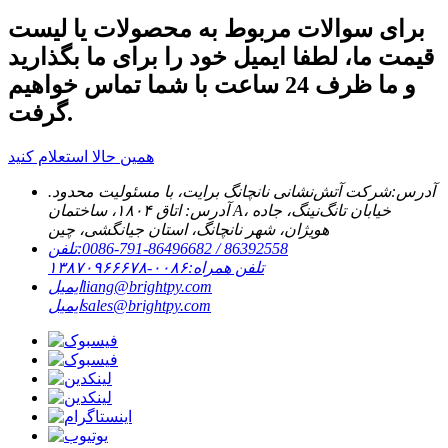
برای سوالات مربوط به محصولات یا لیست
قیمت ما، لطفا ایمیل خود را برای ما بگذارید
و ما ظرف 24 ساعت با شما تماس خواهیم
گرفت.
همین حالا استعلام کنید
آدرس:
شرکت آتش‌نشانی نانچانگ برایت، با مسئولیت محدود.
آدرس: اتاق ۱۸۰۴، ساختمان A، خیابان تانگ‌نینگ، جاده
هویژان، شهر نانچانگ، استان جیانگشی، چین
‎0086-791-86496682 / 86392558‎
تلفن:
تلفن همراه:
۰۰۸۶-۱۳۸۷۰۹۶۶۶۷۸
liang@brightpy.com
ایمیل
sales@brightpy.com
ایمیل