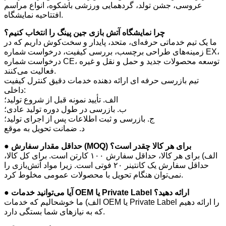
عروسی، جشن تولد، گردهمایی ورزشی باشکوه، انواع مراسم
افتتاحیه نمایشگاه.
چرا نمایشگاه آتش بازی جین پینگ را انتخاب کنیم؟
ما یک تیم خدماتی حرفه‌ای، متحد، پایدار و سخت‌کوش داریم که در
زمینه‌های طراحی برچسب، بررسی کیفیت، درخواست شماره EX،
درخواست شماره CE، توسعه محصولات جدید و حمل و نقل و غیره
فعالیت می‌کنند.
تیم بازرسی حرفه ای ارائه دهنده خدمات دقیق کنترل کیفیت
داخلی:
الف. تأیید نمونه قبل از شروع تولید؛
ب. بازرسی در طول دوره تولید عادی؛
ج. بازرسی و ثبت اطلاعات پس از اجرای تولید؛
د. ضمانت تحویل به موقع
● حداقل مقدار سفارش (MOQ) برای هر کالا چقدر است؟
الف) برای هر کالا، حداقل سفارش ۱۰۰ کارتن است. برای کل کالا،
حداقل سفارش یک کانتینر ۲۰ فوتی است. زیرا مواد آتش‌بازی را
نمی‌توان هنگام تحویل با محصولات عمومی مخلوط کرد.
● آیا می‌توانید خدمات OEM یا Private Label ارائه دهید؟
الف) ما خوشحالیم که خدمات OEM یا Private Label را ارائه دهیم
که به نیازهای شما بستگی دارد.