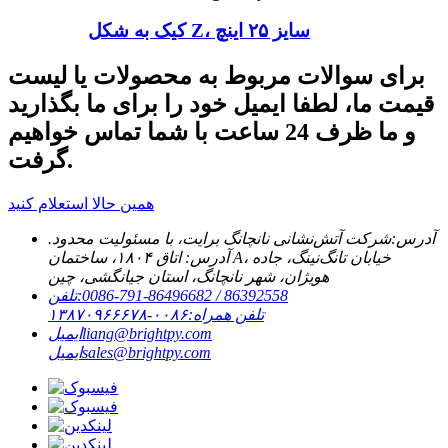
کیک به شکل Z، سایز ۲۵ اینچ
برای سوالات مربوط به محصولات یا لیست
قیمت ما، لطفا ایمیل خود را برای ما بگذارید
و ما ظرف 24 ساعت با شما تماس خواهیم
گرفت.
همین حالا استعلام کنید
آدرس:
شرکت آتش‌نشانی نانچانگ برایت، با مسئولیت محدود.
آدرس: اتاق ۱۸۰۴، ساختمان A، خیابان تانگ‌نینگ، جاده
هویژان، شهر نانچانگ، استان جیانگشی، چین
‎0086-791-86496682 / 86392558‎
تلفن:
تلفن همراه:
۰۰۸۶-۱۳۸۷۰۹۶۶۶۷۸
liang@brightpy.com
ایمیل
sales@brightpy.com
ایمیل