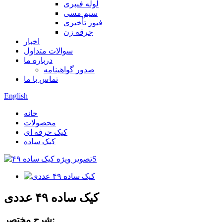
لوله فیبری
سیم مسی
فیوز تأخیری
جرقه زن
اخبار
سوالات متداول
درباره ما
صدور گواهینامه
تماس با ما
English
خانه
محصولات
کیک حرفه ای
کیک ساده
کیک ساده ۴۹ عددی
شرح مختصر: