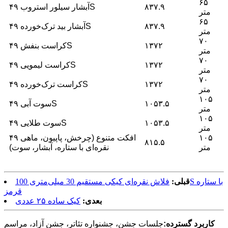
۶۵
۸۳۷.۹
آبشار سیلور استروب ۴۹S
متر
۶۵
۸۳۷.۹
آبشار بید ترک‌خورده ۴۹S
متر
۷۰
۱۳۷۲
کراست بنفش ۴۹S
متر
۷۰
۱۳۷۲
کراست لیمویی ۴۹S
متر
۷۰
۱۳۷۲
کراست ترک‌خورده ۴۹S
متر
۱۰۵
۱۰۵۳.۵
سوت آبی ۴۹S
متر
۱۰۵
۱۰۵۳.۵
سوت طلایی ۴۹S
متر
۱۰۵
۴۹ افکت متنوع (چرخش، پاپیون، ماهی
۸۱۵.۵
متر
نقره‌ای با ستاره، آبشار، سوت)
قبلی:
فلاش نقره‌ای کیکی مستقیم 30 میلی‌متری 100S با ستاره
قرمز
بعدی:
کیک ساده ۲۵ عددی
کاربرد گسترده:
جلسات جشن، جشنواره تئاتر، جشن آزاد، مراسم